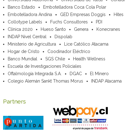
Banco Estado
Embotelladora Coca Cola Polar
Embotelladora Andina
GED Empresas Doggis
Hites
Collotype Labels
Fuchs Consultores
PDI
Clínica 2020
Hueso Santo
Genera
Konecranes
INDAP Nivel Central
Dispolab
Ministerio de Agricultura
Lice Católico Atacama
Hogar de Cristo
Coodinador Eléctrico
Banco Mundial
SGS Chile
Health Wellness
Escuela de Investigaciones Policiales
Oftalmología Integrada S.A.
DGAC
El Minero
Colegio Alemán Sankt Thomas Morus
INDAP Atacama
Partners