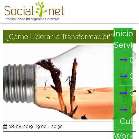
Promoviendo Inteligencia Colectiva
Inicio
¿Cómo Liderar la Transformación?
Servic
Co
Ca
Co
Tr
Cultu
08-08-2019
19:00
-
20:30
Works