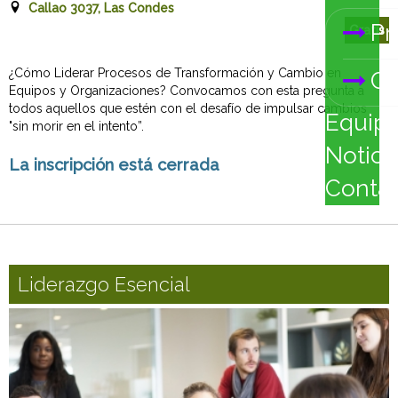
Callao 3037, Las Condes
Pr
Gratis
¿Cómo Liderar Procesos de Transformación y Cambio en
Ca
Equipos y Organizaciones? Convocamos con esta pregunta a
todos aquellos que estén con el desafío de impulsar cambios
Equip
"sin morir en el intento”.
Notici
La inscripción está cerrada
Conta
Liderazgo Esencial